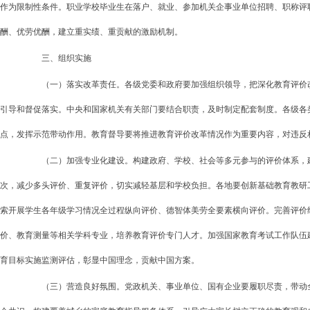
作为限制性条件。职业学校毕业生在落户、就业、参加机关企事业单位招聘、职称评
酬、优劳优酬，建立重实绩、重贡献的激励机制。
三、组织实施
（一）落实改革责任。各级党委和政府要加强组织领导，把深化教育评价改
引导和督促落实。中央和国家机关有关部门要结合职责，及时制定配套制度。各级各
点，发挥示范带动作用。教育督导要将推进教育评价改革情况作为重要内容，对违反
（二）加强专业化建设。构建政府、学校、社会等多元参与的评价体系，建
次，减少多头评价、重复评价，切实减轻基层和学校负担。各地要创新基础教育教研
索开展学生各年级学习情况全过程纵向评价、德智体美劳全要素横向评价。完善评价
价、教育测量等相关学科专业，培养教育评价专门人才。加强国家教育考试工作队伍建
育目标实施监测评估，彰显中国理念，贡献中国方案。
（三）营造良好氛围。党政机关、事业单位、国有企业要履职尽责，带动全