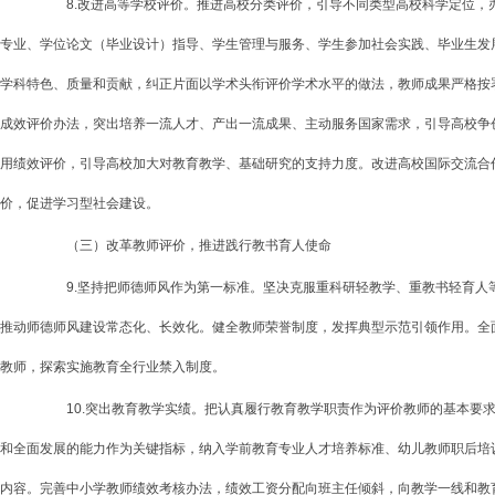
8.改进高等学校评价。推进高校分类评价，引导不同类型高校科学定位，办
专业、学位论文（毕业设计）指导、学生管理与服务、学生参加社会实践、毕业生发
学科特色、质量和贡献，纠正片面以学术头衔评价学术水平的做法，教师成果严格按
成效评价办法，突出培养一流人才、产出一流成果、主动服务国家需求，引导高校争
用绩效评价，引导高校加大对教育教学、基础研究的支持力度。改进高校国际交流合
价，促进学习型社会建设。
（三）改革教师评价，推进践行教书育人使命
9.坚持把师德师风作为第一标准。坚决克服重科研轻教学、重教书轻育人等
推动师德师风建设常态化、长效化。健全教师荣誉制度，发挥典型示范引领作用。全
教师，探索实施教育全行业禁入制度。
10.突出教育教学实绩。把认真履行教育教学职责作为评价教师的基本要求
和全面发展的能力作为关键指标，纳入学前教育专业人才培养标准、幼儿教师职后培
内容。完善中小学教师绩效考核办法，绩效工资分配向班主任倾斜，向教学一线和教