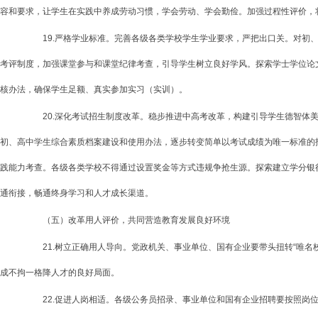
容和要求，让学生在实践中养成劳动习惯，学会劳动、学会勤俭。加强过程性评价，
19.严格学业标准。完善各级各类学校学生学业要求，严把出口关。对初、
考评制度，加强课堂参与和课堂纪律考查，引导学生树立良好学风。探索学士学位论
核办法，确保学生足额、真实参加实习（实训）。
20.深化考试招生制度改革。稳步推进中高考改革，构建引导学生德智体美
初、高中学生综合素质档案建设和使用办法，逐步转变简单以考试成绩为唯一标准的招
践能力考查。各级各类学校不得通过设置奖金等方式违规争抢生源。探索建立学分银
通衔接，畅通终身学习和人才成长渠道。
（五）改革用人评价，共同营造教育发展良好环境
21.树立正确用人导向。党政机关、事业单位、国有企业要带头扭转“唯名校
成不拘一格降人才的良好局面。
22.促进人岗相适。各级公务员招录、事业单位和国有企业招聘要按照岗位