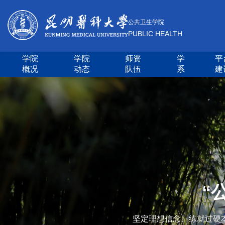
公共卫生学院
PUBLIC HEALTH
学院
学院
师资
学
平
概况
动态
队伍
系
建
“
坚定理想信念、练就过硬