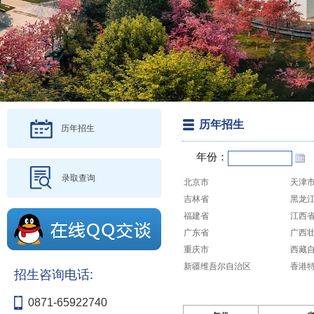
历年招生
历年招生
年份：
录取查询
北京市
天津
吉林省
黑龙
福建省
江西
广东省
广西
重庆市
西藏
新疆维吾尔自治区
香港
招生咨询电话:
0871-65922740