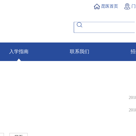
昆医首页
门
入学指南
联系我们
招
201
201