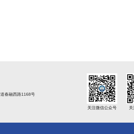
春融西路1168号
关注微信公众号
关