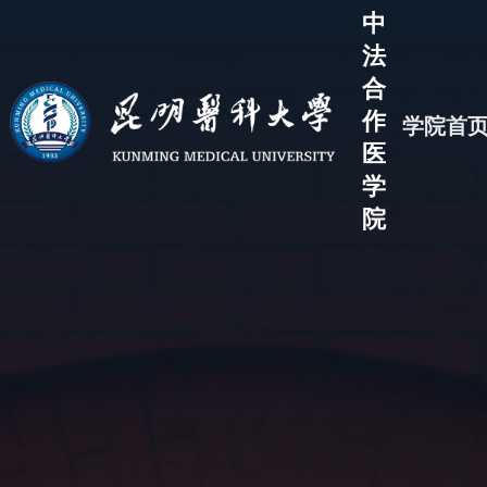
中
法
合
作
学院首
医
学
院