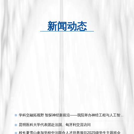
新闻动态
昆
明
医
科
2026
学科交融拓视野 智探神经新前沿——我院举办神经工程与人工智能专题学术讲座
大
15
学
昆明医科大学代表团赴法国、匈牙利交流访问
2026-
中
法
校长夏雪山参加学校中法联合人才培养项目2025级学生主题班会
2026-