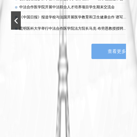
合
中法合作医学院开展中法联合人才培养项目学生期末交流会
2026-
作
2025
医
《中国日报》报道学校与法国开展医学教育和卫生健康合作 谱写中法交流新篇章
08
学
2025
院
昆明医科大学举行中法合作医学院法方院长马克·布劳恩教授授聘仪式
26
正
式
揭
牌
查看更多