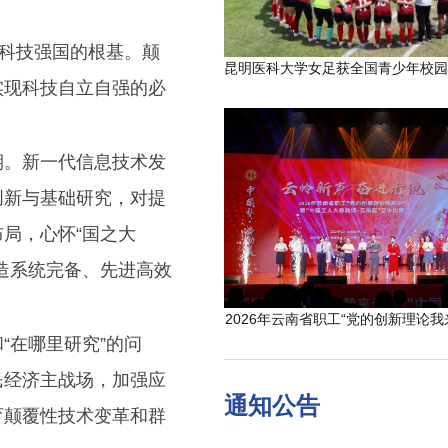
设科技强国的根基。颠
实现科技自立自强的必
期。新一代信息技术发
创新与基础研究，对提
局，心怀“国之大
造系统完备、先进高效
2026年云南省职工“党的创新理论我
“在哪里研究”的问
民经济主战场，加强应
通知公告
育颠覆性技术变革和群