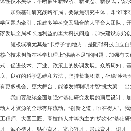
体性技术突破，不断催生新经济、新业态、新模式，谋
加强基础研究战略布局，要聚焦研究主体，即“谁来
学问题为牵引，组建多学科交叉融合的大平台大团队，
家发展全局和长远利益的重大科技问题，加快建设原始
短板弱项尤其是“卡脖子”的地方，是阻碍科技自立
核心技术创新在科学机理上“供给不足”的问题，加强有
式，促进技术、产业、政策上的协调发展。众所周知，基
底、良好的科学思维和方法，坚持长期积累，坐稳“冷板
有更多机会、更大舞台，能够发挥聪明才智“挑大梁”，出
我们要继续全面加强对基础研究发展的顶层设计，
动人才资源的全球有序流动。“创新之道，唯在得人”。
工程师、大国工匠、高技能人才等为主的“梯次化”基础
才、诚心待才、贴心育才、宽心容才，形成育才、识才、