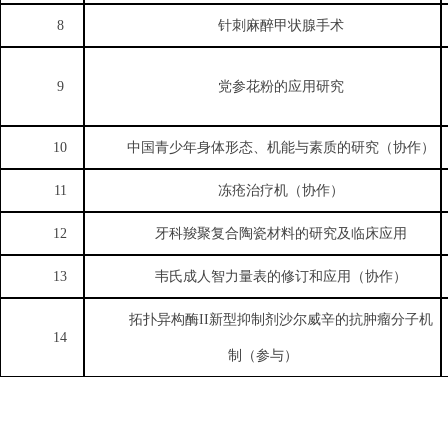
8
针刺麻醉甲状腺手术
9
党参花粉的应用研究
10
中国青少年身体形态、机能与素质的研究（协作）
11
冻疮治疗机（协作）
12
牙科羧聚复合陶瓷材料的研究及临床应用
13
韦氏成人智力量表的修订和应用（协作）
拓扑异构酶
II
新型抑制剂沙尔威辛的抗肿瘤分子机
14
制（参与）