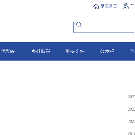
昆医首页
门
研流动站
乡村振兴
重要文件
公示栏
下
202
202
202
201