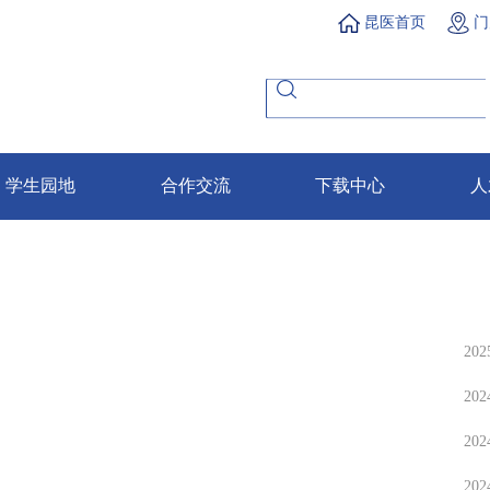
昆医首页
门
学生园地
合作交流
下载中心
人
202
202
202
202