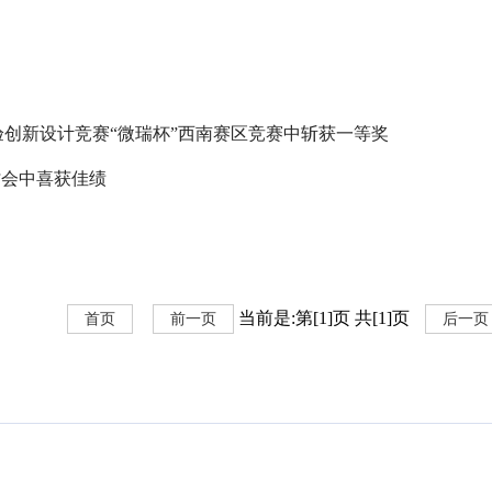
创新设计竞赛“微瑞杯”西南赛区竞赛中斩获一等奖
讨会中喜获佳绩
当前是:第[1]页 共[1]页
首页
前一页
后一页