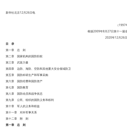
新华社北京12月26日电
（199
根据2009年8月27日第十
2020年12月
目 录
第一章 总 则
第二章 国家机构的国防职权
第三章 武装力量
第四章 边防、海防、空防和其他重大安全领域防卫
第五章 国防科研生产和军事采购
第六章 国防经费和国防资产
第七章 国防教育
第八章 国防动员和战争状态
第九章 公民、组织的国防义务和权利
第十章 军人的义务和权益
第十一章 对外军事关系
第十二章 附 则
第一章 总 则