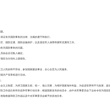
问题。
，保证有关国防事务的法律、法规的遵守和执行。
防空、国防交通、国防设施保护，以及退役军人保障和拥军优属等工作。
内有关国防事务的问题。
人员由会议召集人确定。
事项应当分别向上级报告。
保卫人民的和平劳动，参加国家建设事业，全心全意为人民服务。
中国共产党章程进行活动。
成。
社会主义制度，为捍卫国家主权、统一、领土完整，为维护国家海外利益，为促进世界和平与发展，提
行防卫作战任务和非战争军事行动任务；根据国家发布的动员令，由中央军事委员会下达命令转为现役
、抢险救援和防卫作战以及中央军事委员会赋予的其他任务。