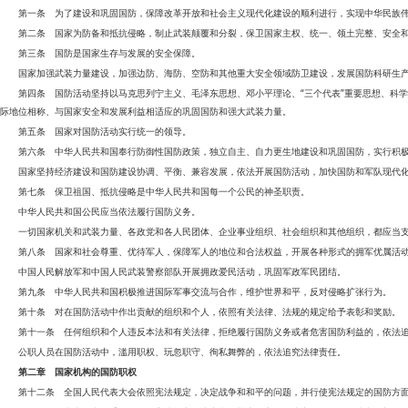
第一条 为了建设和巩固国防，保障改革开放和社会主义现代化建设的顺利进行，实现中华民族
第二条 国家为防备和抵抗侵略，制止武装颠覆和分裂，保卫国家主权、统一、领土完整、安全
第三条 国防是国家生存与发展的安全保障。
国家加强武装力量建设，加强边防、海防、空防和其他重大安全领域防卫建设，发展国防科研生
第四条 国防活动坚持以马克思列宁主义、毛泽东思想、邓小平理论、“三个代表”重要思想、科
际地位相称、与国家安全和发展利益相适应的巩固国防和强大武装力量。
第五条 国家对国防活动实行统一的领导。
第六条 中华人民共和国奉行防御性国防政策，独立自主、自力更生地建设和巩固国防，实行积
国家坚持经济建设和国防建设协调、平衡、兼容发展，依法开展国防活动，加快国防和军队现代
第七条 保卫祖国、抵抗侵略是中华人民共和国每一个公民的神圣职责。
中华人民共和国公民应当依法履行国防义务。
一切国家机关和武装力量、各政党和各人民团体、企业事业组织、社会组织和其他组织，都应当
第八条 国家和社会尊重、优待军人，保障军人的地位和合法权益，开展各种形式的拥军优属活
中国人民解放军和中国人民武装警察部队开展拥政爱民活动，巩固军政军民团结。
第九条 中华人民共和国积极推进国际军事交流与合作，维护世界和平，反对侵略扩张行为。
第十条 对在国防活动中作出贡献的组织和个人，依照有关法律、法规的规定给予表彰和奖励。
第十一条 任何组织和个人违反本法和有关法律，拒绝履行国防义务或者危害国防利益的，依法
公职人员在国防活动中，滥用职权、玩忽职守、徇私舞弊的，依法追究法律责任。
第二章 国家机构的国防职权
第十二条 全国人民代表大会依照宪法规定，决定战争和和平的问题，并行使宪法规定的国防方