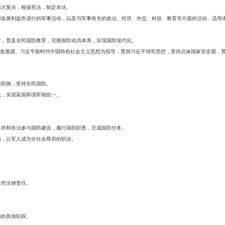
伟大复兴，根据宪法，制定本法。
和发展利益所进行的军事活动，以及与军事有关的政治、经济、外交、科技、教育等方面的活动，适用
产，普及全民国防教育，完善国防动员体系，实现国防现代化。
学发展观、习近平新时代中国特色社会主义思想为指导，贯彻习近平强军思想，坚持总体国家安全观，
极防御，坚持全民国防。
化，实现富国和强军相统一。
支持和依法参与国防建设，履行国防职责，完成国防任务。
动，让军人成为全社会尊崇的职业。
追究法律责任。
面的其他职权。