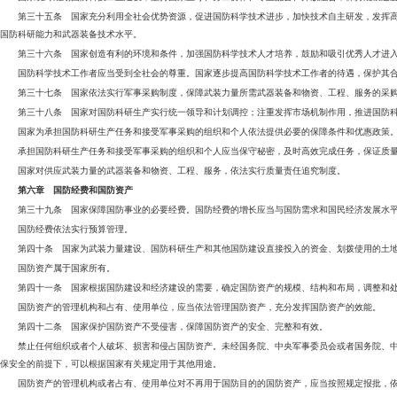
第三十五条 国家充分利用全社会优势资源，促进国防科学技术进步，加快技术自主研发，发挥
国防科研能力和武器装备技术水平。
第三十六条 国家创造有利的环境和条件，加强国防科学技术人才培养，鼓励和吸引优秀人才进
国防科学技术工作者应当受到全社会的尊重。国家逐步提高国防科学技术工作者的待遇，保护其
第三十七条 国家依法实行军事采购制度，保障武装力量所需武器装备和物资、工程、服务的采
第三十八条 国家对国防科研生产实行统一领导和计划调控；注重发挥市场机制作用，推进国防
国家为承担国防科研生产任务和接受军事采购的组织和个人依法提供必要的保障条件和优惠政策
承担国防科研生产任务和接受军事采购的组织和个人应当保守秘密，及时高效完成任务，保证质
国家对供应武装力量的武器装备和物资、工程、服务，依法实行质量责任追究制度。
第六章 国防经费和国防资产
第三十九条 国家保障国防事业的必要经费。国防经费的增长应当与国防需求和国民经济发展水
国防经费依法实行预算管理。
第四十条 国家为武装力量建设、国防科研生产和其他国防建设直接投入的资金、划拨使用的土
国防资产属于国家所有。
第四十一条 国家根据国防建设和经济建设的需要，确定国防资产的规模、结构和布局，调整和
国防资产的管理机构和占有、使用单位，应当依法管理国防资产，充分发挥国防资产的效能。
第四十二条 国家保护国防资产不受侵害，保障国防资产的安全、完整和有效。
禁止任何组织或者个人破坏、损害和侵占国防资产。未经国务院、中央军事委员会或者国务院、
保安全的前提下，可以根据国家有关规定用于其他用途。
国防资产的管理机构或者占有、使用单位对不再用于国防目的的国防资产，应当按照规定报批，