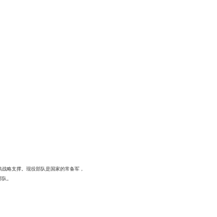
供战略支撑。现役部队是国家的常备军，
部队。