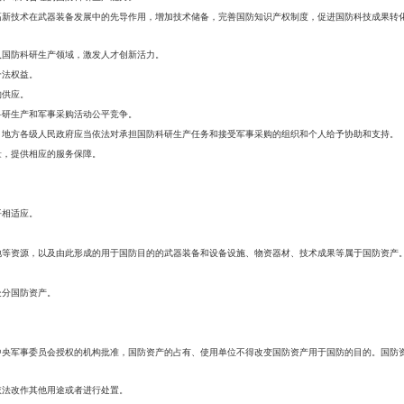
高新技术在武器装备发展中的先导作用，增加技术储备，完善国防知识产权制度，促进国防科技成果转
入国防科研生产领域，激发人才创新活力。
合法权益。
购供应。
科研生产和军事采购活动公平竞争。
。地方各级人民政府应当依法对承担国防科研生产任务和接受军事采购的组织和个人给予协助和支持。
量，提供相应的服务保障。
平相适应。
地等资源，以及由此形成的用于国防目的的武器装备和设备设施、物资器材、技术成果等属于国防资产
处分国防资产。
中央军事委员会授权的机构批准，国防资产的占有、使用单位不得改变国防资产用于国防的目的。国防
依法改作其他用途或者进行处置。