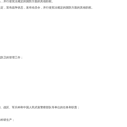
员，并行使宪法规定的国防方面的其他职权。
决定，宣布战争状态，发布动员令，并行使宪法规定的国防方面的其他职权。
域防卫的管理工作；
；
门、战区、军兵种和中国人民武装警察部队等单位的任务和职责；
防科研生产；