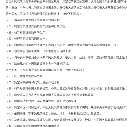
全国人民代表大会常务委员会依照宪法规定，决定战争状态的宣布，决定全国总动员或者局部动
第十三条 中华人民共和国主席根据全国人民代表大会的决定和全国人民代表大会常务委员会的
第十四条 国务院领导和管理国防建设事业，行使下列职权：
（一）编制国防建设的有关发展规划和计划；
（二）制定国防建设方面的有关政策和行政法规；
（三）领导和管理国防科研生产；
（四）管理国防经费和国防资产；
（五）领导和管理国民经济动员工作和人民防空、国防交通等方面的建设和组织实施工作；
（六）领导和管理拥军优属工作和退役军人保障工作；
（七）与中央军事委员会共同领导民兵的建设，征兵工作，边防、海防、空防和其他重大安全领
（八）法律规定的与国防建设事业有关的其他职权。
第十五条 中央军事委员会领导全国武装力量，行使下列职权：
（一）统一指挥全国武装力量；
（二）决定军事战略和武装力量的作战方针；
（三）领导和管理中国人民解放军、中国人民武装警察部队的建设，制定规划、计划并组织实施
（四）向全国人民代表大会或者全国人民代表大会常务委员会提出议案；
（五）根据宪法和法律，制定军事法规，发布决定和命令；
（六）决定中国人民解放军、中国人民武装警察部队的体制和编制，规定中央军事委员会机关部
（七）依照法律、军事法规的规定，任免、培训、考核和奖惩武装力量成员；
（八）决定武装力量的武器装备体制，制定武器装备发展规划、计划，协同国务院领导和管理国
（九）会同国务院管理国防经费和国防资产；