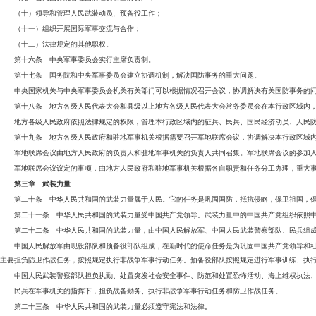
（十）领导和管理人民武装动员、预备役工作；
（十一）组织开展国际军事交流与合作；
（十二）法律规定的其他职权。
第十六条 中央军事委员会实行主席负责制。
第十七条 国务院和中央军事委员会建立协调机制，解决国防事务的重大问题。
中央国家机关与中央军事委员会机关有关部门可以根据情况召开会议，协调解决有关国防事务的
第十八条 地方各级人民代表大会和县级以上地方各级人民代表大会常务委员会在本行政区域内
地方各级人民政府依照法律规定的权限，管理本行政区域内的征兵、民兵、国民经济动员、人民
第十九条 地方各级人民政府和驻地军事机关根据需要召开军地联席会议，协调解决本行政区域
军地联席会议由地方人民政府的负责人和驻地军事机关的负责人共同召集。军地联席会议的参加
军地联席会议议定的事项，由地方人民政府和驻地军事机关根据各自职责和任务分工办理，重大
第三章 武装力量
第二十条 中华人民共和国的武装力量属于人民。它的任务是巩固国防，抵抗侵略，保卫祖国，
第二十一条 中华人民共和国的武装力量受中国共产党领导。武装力量中的中国共产党组织依照
第二十二条 中华人民共和国的武装力量，由中国人民解放军、中国人民武装警察部队、民兵组
中国人民解放军由现役部队和预备役部队组成，在新时代的使命任务是为巩固中国共产党领导和
主要担负防卫作战任务，按照规定执行非战争军事行动任务。预备役部队按照规定进行军事训练、执
中国人民武装警察部队担负执勤、处置突发社会安全事件、防范和处置恐怖活动、海上维权执法
民兵在军事机关的指挥下，担负战备勤务、执行非战争军事行动任务和防卫作战任务。
第二十三条 中华人民共和国的武装力量必须遵守宪法和法律。