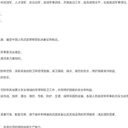
、科技强军、人才强军、依法治军，加强军事训练，开展政治工作，提高保障水平，全面推进军事理论
应。
定。
队旗、徽是中国人民武装警察部队的象征和标志。
央军事委员会规定。
或者武装力量组织。
海防和空防，采取有效的防卫和管理措施，保卫领陆、领水、领空的安全，维护国家海洋权益。
益的安全。
、空防和其他重大安全领域的管理和防卫工作，共同维护国家的安全和利益。
建设作战、指挥、通信、测控、导航、防护、交通、保障等国防设施。各级人民政府和军事机关应当依
、质量可靠、配套完善、便于操作和维修的武器装备以及其他适用的军用物资，满足国防需要。
度、布局合理的国防科研生产能力。