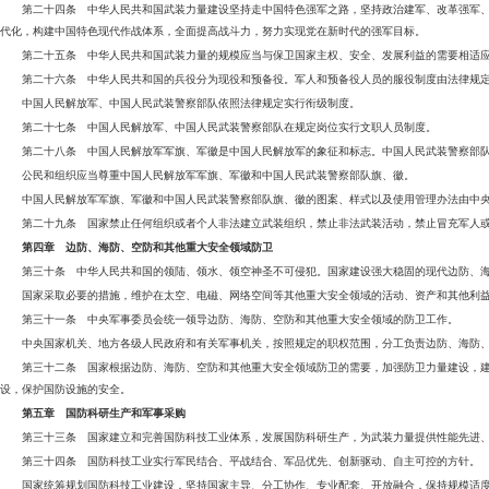
第二十四条 中华人民共和国武装力量建设坚持走中国特色强军之路，坚持政治建军、改革强军
代化，构建中国特色现代作战体系，全面提高战斗力，努力实现党在新时代的强军目标。
第二十五条 中华人民共和国武装力量的规模应当与保卫国家主权、安全、发展利益的需要相适
第二十六条 中华人民共和国的兵役分为现役和预备役。军人和预备役人员的服役制度由法律规
中国人民解放军、中国人民武装警察部队依照法律规定实行衔级制度。
第二十七条 中国人民解放军、中国人民武装警察部队在规定岗位实行文职人员制度。
第二十八条 中国人民解放军军旗、军徽是中国人民解放军的象征和标志。中国人民武装警察部
公民和组织应当尊重中国人民解放军军旗、军徽和中国人民武装警察部队旗、徽。
中国人民解放军军旗、军徽和中国人民武装警察部队旗、徽的图案、样式以及使用管理办法由中
第二十九条 国家禁止任何组织或者个人非法建立武装组织，禁止非法武装活动，禁止冒充军人
第四章 边防、海防、空防和其他重大安全领域防卫
第三十条 中华人民共和国的领陆、领水、领空神圣不可侵犯。国家建设强大稳固的现代边防、
国家采取必要的措施，维护在太空、电磁、网络空间等其他重大安全领域的活动、资产和其他利
第三十一条 中央军事委员会统一领导边防、海防、空防和其他重大安全领域的防卫工作。
中央国家机关、地方各级人民政府和有关军事机关，按照规定的职权范围，分工负责边防、海防
第三十二条 国家根据边防、海防、空防和其他重大安全领域防卫的需要，加强防卫力量建设，
设，保护国防设施的安全。
第五章 国防科研生产和军事采购
第三十三条 国家建立和完善国防科技工业体系，发展国防科研生产，为武装力量提供性能先进
第三十四条 国防科技工业实行军民结合、平战结合、军品优先、创新驱动、自主可控的方针。
国家统筹规划国防科技工业建设，坚持国家主导、分工协作、专业配套、开放融合，保持规模适