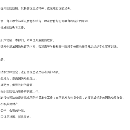
、提高国防技能、发扬爱国主义精神，依法履行国防义务。
结合、普及教育与重点教育相结合、理论教育与行为教育相结合的原则。
责做好国防教育工作。
组织本地区、本部门、本单位开展国防教育。
关课程中增加国防教育的内容。普通高等学校和高中阶段学校应当按照规定组织学生军事训练。
经费。
宪法和法律规定，进行全国总动员或者局部动员。
动员潜力，提高国防动员能力。
定期更换，保障战时的需要。
，组织国防动员准备和实施工作。
都必须依照法律规定完成国防动员准备工作；在国家发布动员令后，必须完成规定的国防动员任务。
场所和其他财产。
予公平、合理的补偿。
公民保卫祖国、抵抗侵略。