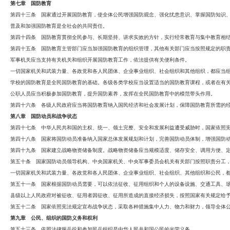
第七章 国防教育
第四十三条 国家通过开展国防教育，使全体公民增强国防观念、强化忧患意识、掌握国防知识
普及和加强国防教育是全社会的共同责任。
第四十四条 国防教育贯彻全民参与、长期坚持、讲求实效的方针，实行经常教育与集中教育相
第四十五条 国防教育主管部门应当加强国防教育的组织管理，其他有关部门应当按照规定的职
军事机关应当支持有关机关和组织开展国防教育工作，依法提供有关便利条件。
一切国家机关和武装力量、各政党和各人民团体、企业事业组织、社会组织和其他组织，都应当
学校的国防教育是全民国防教育的基础。各级各类学校应当设置适当的国防教育课程，或者在有
公职人员应当积极参加国防教育，提升国防素养，发挥在全民国防教育中的模范带头作用。
第四十六条 各级人民政府应当将国防教育纳入国民经济和社会发展计划，保障国防教育所需的
第八章 国防动员和战争状态
第四十七条 中华人民共和国的主权、统一、领土完整、安全和发展利益遭受威胁时，国家依照
第四十八条 国家将国防动员准备纳入国家总体发展规划和计划，完善国防动员体制，增强国防
第四十九条 国家建立战略物资储备制度。战略物资储备应当规模适度、储存安全、调用方便、
第五十条 国家国防动员领导机构、中央国家机关、中央军事委员会机关有关部门按照职责分工
一切国家机关和武装力量、各政党和各人民团体、企业事业组织、社会组织、其他组织和公民，
第五十一条 国家根据国防动员需要，可以依法征收、征用组织和个人的设备设施、交通工具、
县级以上人民政府对被征收、征用者因征收、征用所造成的直接经济损失，按照国家有关规定给
第五十二条 国家依照宪法规定宣布战争状态，采取各种措施集中人力、物力和财力，领导全体
第九章 公民、组织的国防义务和权利
第五十三条 依照法律服兵役和参加民兵组织是中华人民共和国公民的光荣义务。