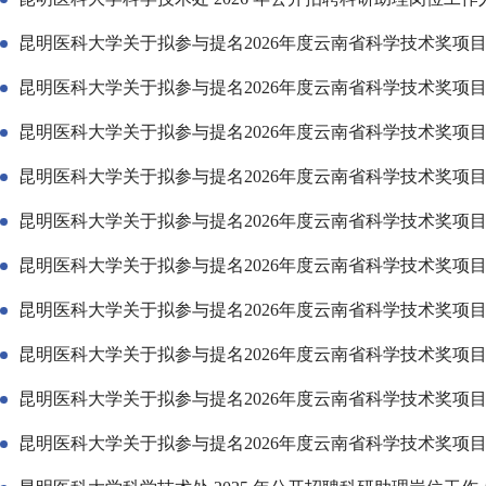
昆明医科大学关于拟参与提名2026年度云南省科学技术奖项
昆明医科大学关于拟参与提名2026年度云南省科学技术奖项
昆明医科大学关于拟参与提名2026年度云南省科学技术奖项
昆明医科大学关于拟参与提名2026年度云南省科学技术奖项
昆明医科大学关于拟参与提名2026年度云南省科学技术奖项
昆明医科大学关于拟参与提名2026年度云南省科学技术奖项
昆明医科大学关于拟参与提名2026年度云南省科学技术奖项
昆明医科大学关于拟参与提名2026年度云南省科学技术奖项
昆明医科大学关于拟参与提名2026年度云南省科学技术奖项
昆明医科大学关于拟参与提名2026年度云南省科学技术奖项