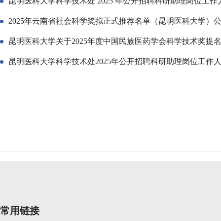
昆明医科大学科学技术处 2025 年公开招聘科研助理岗位工作
2025年云南省社会科学奖拟正式推荐名单（昆明医科大学）
昆明医科大学关于2025年度中国民族医药学会科学技术奖提
昆明医科大学科学技术处2025年公开招聘科研助理岗位工作
常用链接