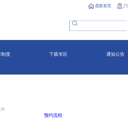
昆医首页
门
章制度
下载专区
通知公告
-26
预约流程