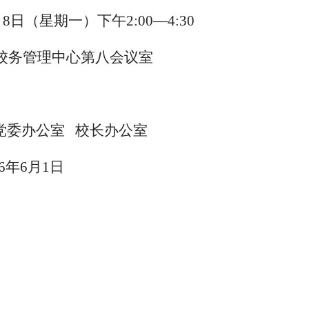
月
8
日（星期一）下午
2:00—4:30
校务管理中心第八会议室
党委办公室
校长办公室
6
年
6
月
1
日