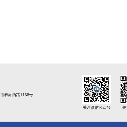
春融西路1168号
关注微信公众号
关