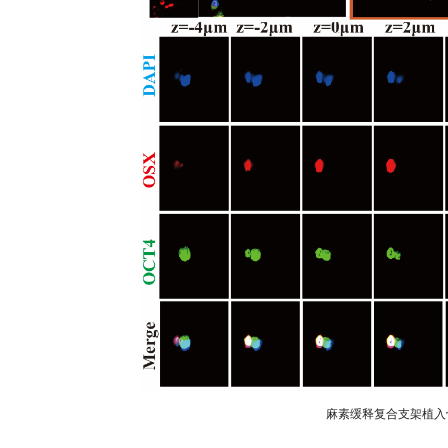
麻素缓释复合支架
植入