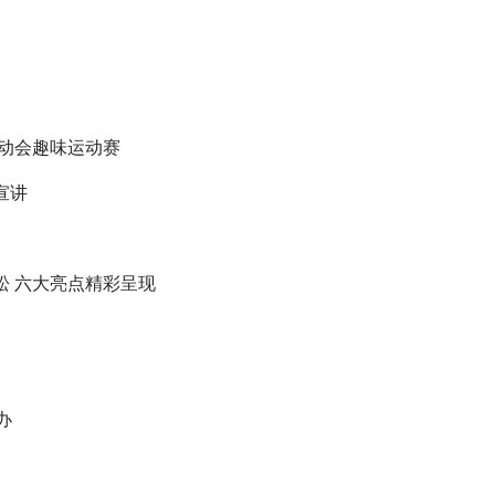
动会趣味运动赛
宣讲
松 六大亮点精彩呈现
办