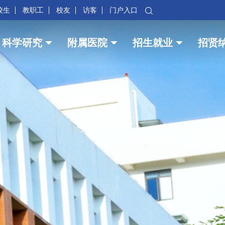
校生
教职工
校友
访客
门户入口
科学研究
附属医院
招生就业
招贤